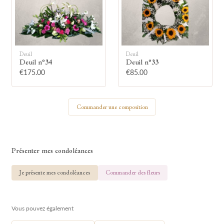
🕯
Allumez une bougie
Deuil
Deuil
Deuil n°34
Deuil n°33
Montrez votre soutien à la famille en
€175.00
€85.00
allumant symboliquement une bougie.
Commander une composition
Votre prénom
Présenter mes condoléances
Votre nom
Je présente mes condoléances
Commander des fleurs
Vous pouvez également