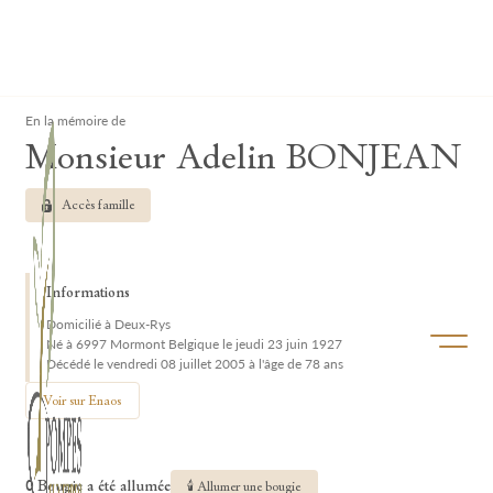
Lardau - Laffut Funérariums
Clos
En la mémoire de
Monsieur Adelin BONJEAN
Accès famille
Informations
Domicilié à Deux-Rys
Ouvrir/f
Né à 6997 Mormont Belgique le jeudi 23 juin 1927
Décédé le vendredi 08 juillet 2005 à l'âge de 78 ans
Voir sur Enaos
0 Bougie a été allumée
🕯 Allumer une bougie