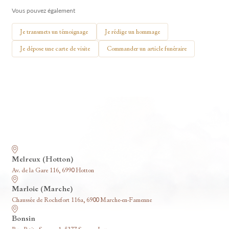
Vous pouvez également
🕯 Allumer ma bougie
Je transmets un témoignage
Je rédige un hommage
Je dépose une carte de visite
Commander un article funéraire
Nos funérariums
Melreux (Hotton)
Av. de la Gare 116, 6990 Hotton
Marloie (Marche)
Chaussée de Rochefort 116a, 6900 Marche-en-Famenne
Bonsin