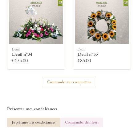
🕯
Allumez une bougie
Montrez votre soutien à la famille en
Deuil
Deuil
allumant symboliquement une bougie.
Deuil n°34
Deuil n°33
€175.00
€85.00
Votre prénom
Commander une composition
Votre nom
Présenter mes condoléances
Je présente mes condoléances
Commander des fleurs