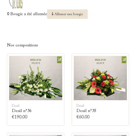
0 Bougie a été allumée
🕯 Allumer une bougie
Nos compositions
Deuil
Deuil
Deuil n°36
Deuil n°35
€190.00
€60.00