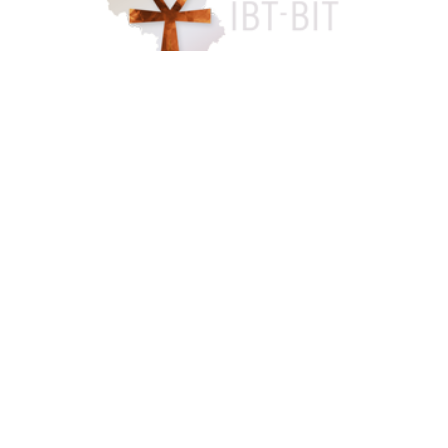
Accès famille
084 46 63 24
info@funerarium-lardau-laffut.be
Cookies
Vie privée