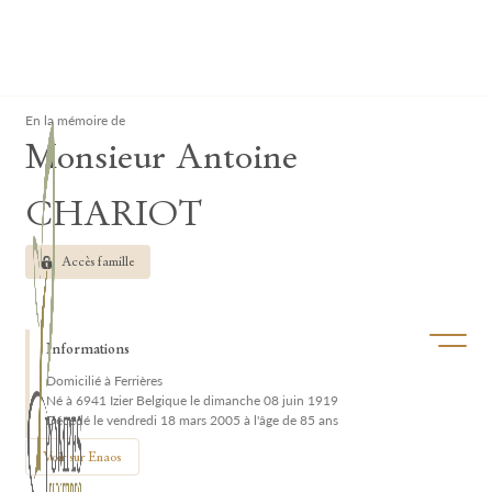
Lardau - Laffut Funérariums
Clos
En la mémoire de
Monsieur Antoine
CHARIOT
Accès famille
Ouvrir/f
Informations
Domicilié à Ferrières
Né à 6941 Izier Belgique le dimanche 08 juin 1919
Décédé le vendredi 18 mars 2005 à l'âge de 85 ans
Voir sur Enaos