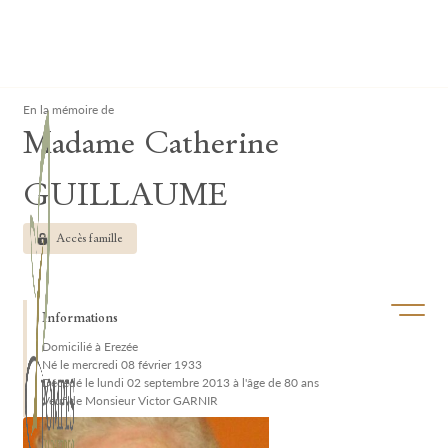
Lardau - Laffut Funérariums
Clos
En la mémoire de
Madame Catherine
GUILLAUME
Accès famille
Ouvrir/f
Informations
Domicilié à Erezée
Né le mercredi 08 février 1933
Décédé le lundi 02 septembre 2013 à l'âge de 80 ans
Veuf de Monsieur Victor GARNIR