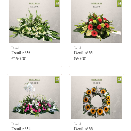
🕯
Deuil
Deuil
Deuil n°36
Deuil n°35
€190.00
€60.00
Allumez une bougie
Montrez votre soutien à la famille en
allumant symboliquement une bougie.
Votre prénom
Deuil
Deuil
Deuil n°34
Deuil n°33