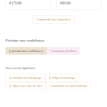
€175.00
€85.00
Votre nom
Commander une composition
🕯 Allumer ma bougie
Présenter mes condoléances
Je présente mes condoléances
Commander des fleurs
Vous pouvez également
Je transmets un témoignage
Je rédige un hommage
Je dépose une carte de visite
Commander un article funéraire