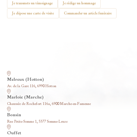
🕯 Allumer ma bougie
Je transmets un témoignage
Je rédige un hommage
Je dépose une carte de visite
Commander un article funéraire
Nos funérariums
Melreux (Hotton)
Av. de la Gare 116, 6990 Hotton
Marloie (Marche)
Chaussée de Rochefort 116a, 6900 Marche-en-Famenne
Bonsin
Rue Petite-Somme 1, 5377 Somme-Leuze
Ouffet