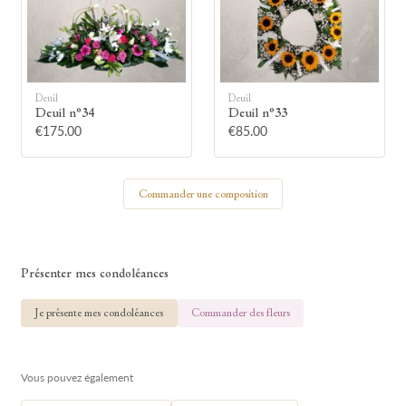
🕯
Allumez une bougie
Deuil
Deuil
Deuil n°34
Deuil n°33
Montrez votre soutien à la famille en
€175.00
€85.00
allumant symboliquement une bougie.
Commander une composition
Votre prénom
Présenter mes condoléances
Votre nom
Je présente mes condoléances
Commander des fleurs
Vous pouvez également