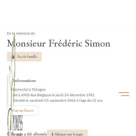
Lardau - Laffut Funérariums
Clos
En la mémoire de
Monsieur Frédéric Simon
Accès famille
Informations
Domicilié à Tohogne
Ouvrir/f
Né à 6900 Aye Belgique le jeudi 24 décembre 1981
Décédé le vendredi 03 septembre 2004 à l'âge de 22 ans
Voir sur Enaos
0 Bougie a été allumée
🕯 Allumer une bougie