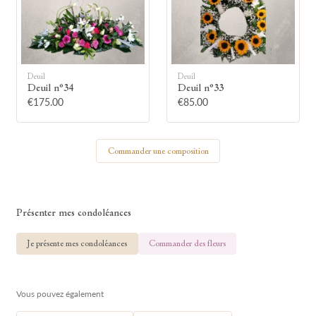
🕯
Allumez une bougie
Deuil
Deuil
Deuil n°34
Deuil n°33
Montrez votre soutien à la famille en
€175.00
€85.00
allumant symboliquement une bougie.
Commander une composition
Votre prénom
Présenter mes condoléances
Votre nom
Je présente mes condoléances
Commander des fleurs
Vous pouvez également