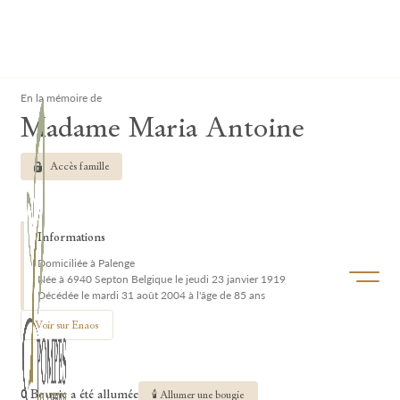
Lardau - Laffut Funérariums
Clos
En la mémoire de
Madame Maria Antoine
Accès famille
Informations
Domiciliée à Palenge
Ouvrir/f
Née à 6940 Septon Belgique le jeudi 23 janvier 1919
Décédée le mardi 31 août 2004 à l'âge de 85 ans
Voir sur Enaos
0 Bougie a été allumée
🕯 Allumer une bougie