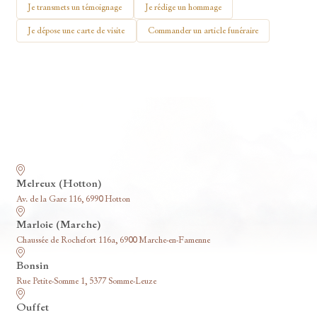
🕯 Allumer ma bougie
Je transmets un témoignage
Je rédige un hommage
Je dépose une carte de visite
Commander un article funéraire
Nos funérariums
Melreux (Hotton)
Av. de la Gare 116, 6990 Hotton
Marloie (Marche)
Chaussée de Rochefort 116a, 6900 Marche-en-Famenne
Bonsin
Rue Petite-Somme 1, 5377 Somme-Leuze
Ouffet