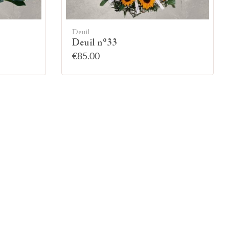
Deuil
Deuil n°33
€85.00