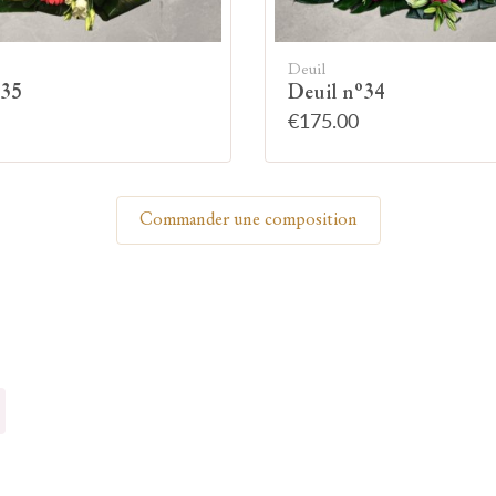
Allumez une bougie
Deuil
°35
Deuil n°34
€175.00
Montrez votre soutien à la famille en allumant
symboliquement une bougie.
Commander une composition
Votre prénom
Votre nom
🕯 Allumer ma bougie