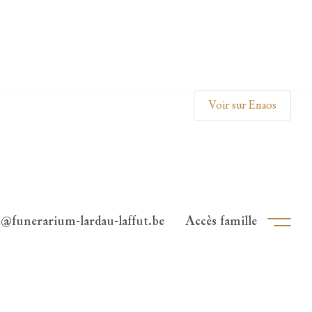
Clos
Voir sur Enaos
o@funerarium-lardau-laffut.be
Accès famille
Ouvri