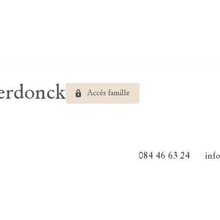
erdonck
Accès famille
084 46 63 24
inf