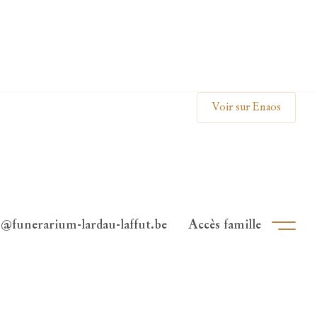
Clos
Voir sur Enaos
o@funerarium-lardau-laffut.be
Accès famille
Ouvri