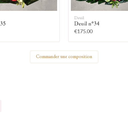
Allumez une bougie
Deuil
°35
Deuil n°34
€175.00
Montrez votre soutien à la famille en allumant
symboliquement une bougie.
Commander une composition
Votre prénom
Votre nom
🕯 Allumer ma bougie