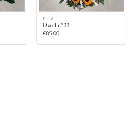
Deuil
Deuil n°33
€85.00