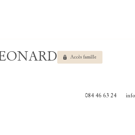
s LEONARD
Accès famille
084 46 63 24
inf