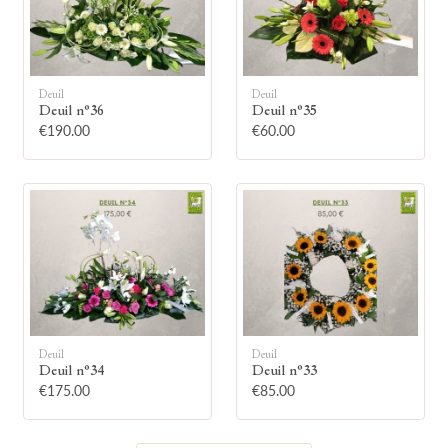
Deuil
Deuil
Deuil n°36
Deuil n°35
🕯
€190.00
€60.00
Allumez une bougie
Montrez votre soutien à la famille en
allumant symboliquement une bougie.
Votre prénom
Deuil
Deuil
Deuil n°34
Deuil n°33
€175.00
€85.00
Votre nom