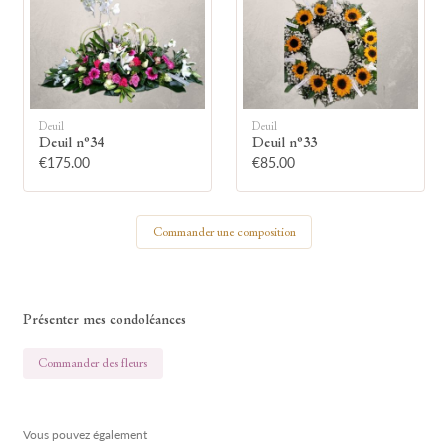
🕯
Allumez une bougie
Montrez votre soutien à la famille en
Deuil
Deuil
allumant symboliquement une bougie.
Deuil n°34
Deuil n°33
€175.00
€85.00
Votre prénom
Commander une composition
Votre nom
Présenter mes condoléances
Commander des fleurs
Vous pouvez également
🕯 Allumer ma bougie