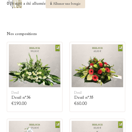
0 Bougie a été allumée
🕯 Allumer une bougie
Nos compositions
Deuil
Deuil
Deuil n°36
Deuil n°35
€190.00
€60.00