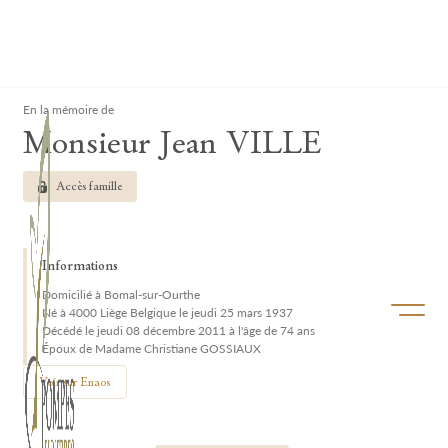
Lardau - Laffut Funérariums
Clos
En la mémoire de
Monsieur Jean VILLE
Accès famille
Informations
Domicilié à Bomal-sur-Ourthe
Ouvrir/f
Né à 4000 Liège Belgique le jeudi 25 mars 1937
Décédé le jeudi 08 décembre 2011 à l'âge de 74 ans
Époux de Madame Christiane GOSSIAUX
Voir sur Enaos