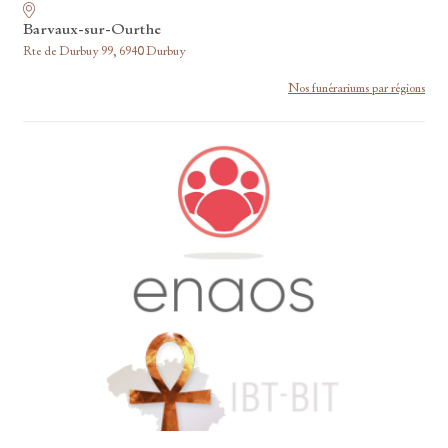
Barvaux-sur-Ourthe
Rte de Durbuy 99, 6940 Durbuy
Nos funérariums par régions