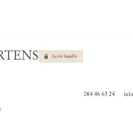
ERTENS
Accès famille
084 46 63 24
inf
2