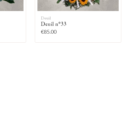
Deuil
Deuil n°33
€85.00