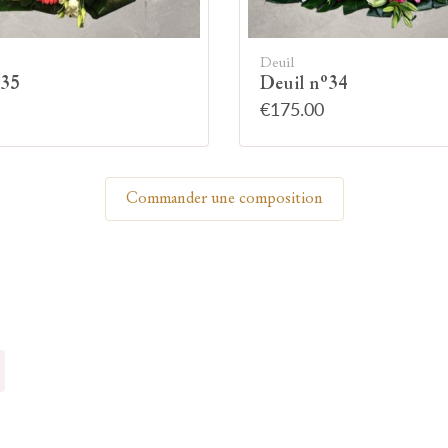
Allumez une bougie
Deuil
°35
Deuil n°34
€175.00
Montrez votre soutien à la famille en allumant
symboliquement une bougie.
Commander une composition
Votre prénom
Votre nom
🕯 Allumer ma bougie