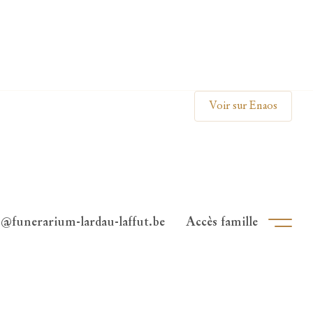
Clos
Voir sur Enaos
o@funerarium-lardau-laffut.be
Accès famille
Ouvri