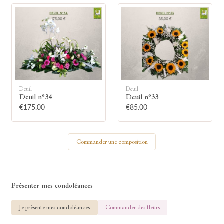
🕯
Allumez une bougie
Montrez votre soutien à la famille en
Deuil
Deuil
allumant symboliquement une bougie.
Deuil n°34
Deuil n°33
€175.00
€85.00
Votre prénom
Commander une composition
Votre nom
Présenter mes condoléances
Je présente mes condoléances
Commander des fleurs