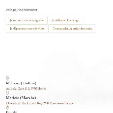
🕯 Allumer ma bougie
Vous pouvez également
Je transmets un témoignage
Je rédige un hommage
Je dépose une carte de visite
Commander un article funéraire
Nos funérariums
Melreux (Hotton)
Av. de la Gare 116, 6990 Hotton
Marloie (Marche)
Chaussée de Rochefort 116a, 6900 Marche-en-Famenne
Bonsin