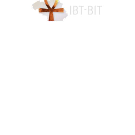
Accès famille
084 46 63 24
info@funerarium-lardau-laffut.be
Cookies