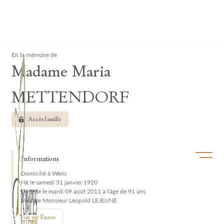
Lardau - Laffut Funérariums
Clos
En la mémoire de
Madame Maria
METTENDORF
Accès famille
Ouvrir/f
Informations
Domicilié à Wéris
Né le samedi 31 janvier 1920
Décédé le mardi 09 août 2011 à l'âge de 91 ans
Veuf de Monsieur Léopold LEJEUNE
Voir sur Enaos