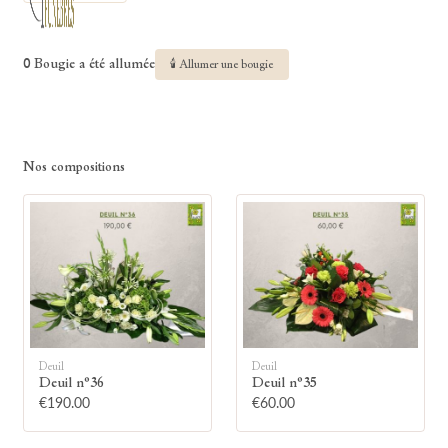
0 Bougie a été allumée
🕯 Allumer une bougie
Nos compositions
Deuil
Deuil
Deuil n°36
Deuil n°35
€190.00
€60.00