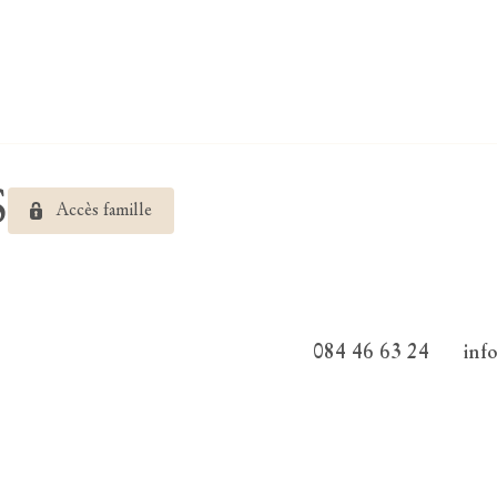
S
Accès famille
084 46 63 24
inf