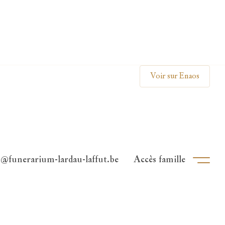
Clos
Voir sur Enaos
o@funerarium-lardau-laffut.be
Accès famille
Ouvri