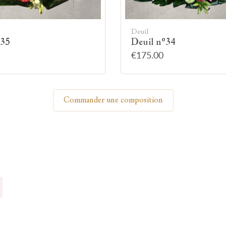
Allumez une bougie
Deuil
°35
Deuil n°34
€175.00
Montrez votre soutien à la famille en allumant
symboliquement une bougie.
Commander une composition
Votre prénom
Votre nom
🕯 Allumer ma bougie