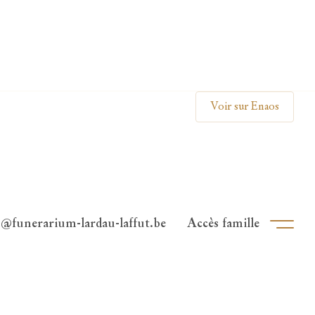
Clos
Voir sur Enaos
o@funerarium-lardau-laffut.be
Accès famille
Ouvri