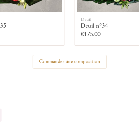
Allumez une bougie
Deuil
°35
Deuil n°34
€175.00
Montrez votre soutien à la famille en allumant
symboliquement une bougie.
Commander une composition
Votre prénom
Votre nom
🕯 Allumer ma bougie