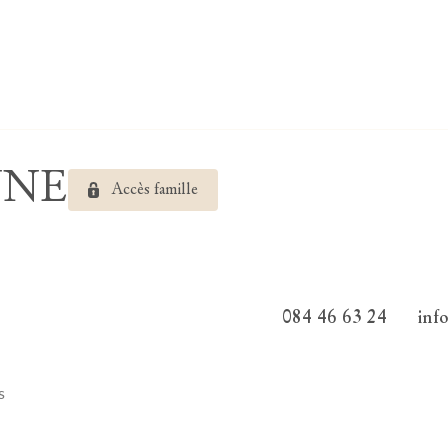
UNE
Accès famille
084 46 63 24
inf
s