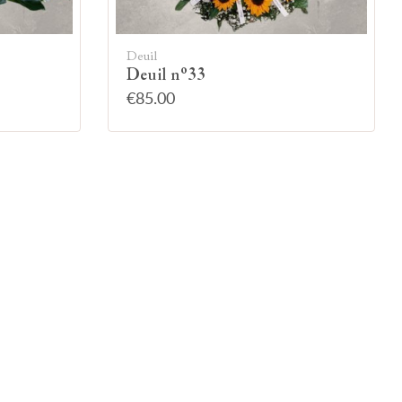
Deuil
Deuil n°33
€85.00