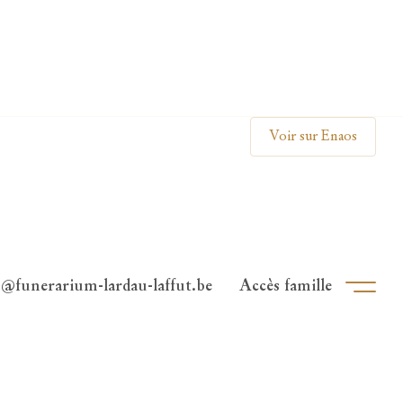
Clos
Voir sur Enaos
o@funerarium-lardau-laffut.be
Accès famille
Ouvri