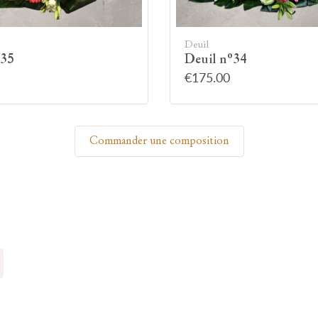
Allumez une bougie
Deuil
°35
Deuil n°34
€175.00
Montrez votre soutien à la famille en allumant
symboliquement une bougie.
Commander une composition
Votre prénom
Votre nom
🕯 Allumer ma bougie