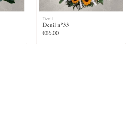
Deuil
Deuil n°33
€85.00