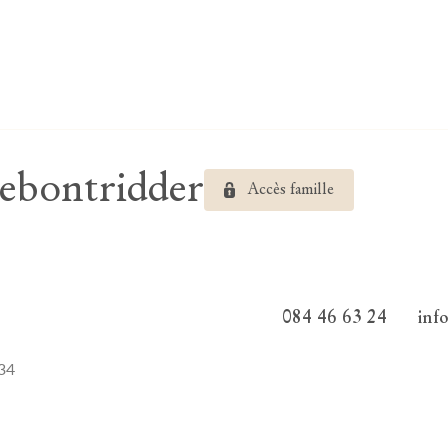
bontridder
Accès famille
084 46 63 24
inf
934