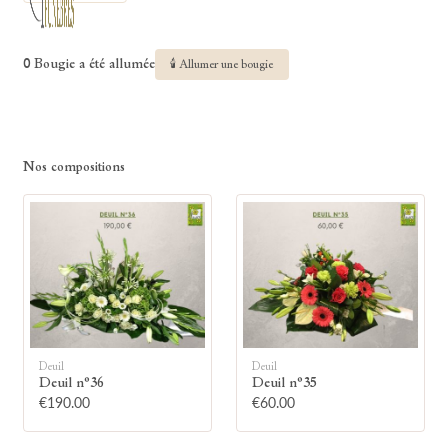
0 Bougie a été allumée
🕯 Allumer une bougie
Nos compositions
Deuil
Deuil
Deuil n°36
Deuil n°35
€190.00
€60.00