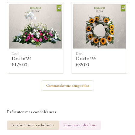
🕯
Allumez une bougie
Montrez votre soutien à la famille en
Deuil
Deuil
allumant symboliquement une bougie.
Deuil n°34
Deuil n°33
€175.00
€85.00
Votre prénom
Commander une composition
Votre nom
Présenter mes condoléances
Je présente mes condoléances
Commander des fleurs