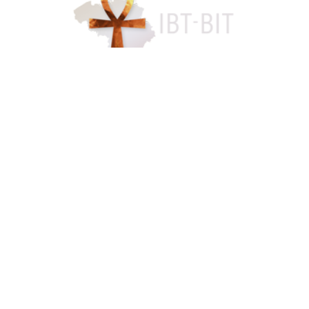
Accès famille
084 46 63 24
info@funerarium-lardau-laffut.be
Cookies