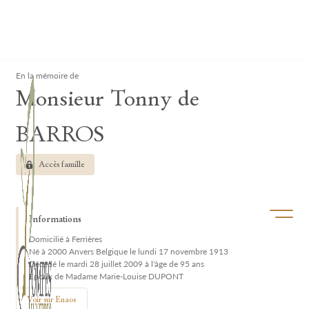
Lardau - Laffut Funérariums
Clos
En la mémoire de
Monsieur Tonny de
BARROS
Accès famille
Ouvrir/f
Informations
Domicilié à Ferrières
Né à 2000 Anvers Belgique le lundi 17 novembre 1913
Décédé le mardi 28 juillet 2009 à l'âge de 95 ans
Époux de Madame Marie-Louise DUPONT
Voir sur Enaos