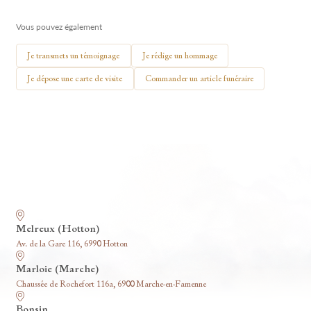
🕯 Allumer ma bougie
Vous pouvez également
Je transmets un témoignage
Je rédige un hommage
Je dépose une carte de visite
Commander un article funéraire
Nos funérariums
Melreux (Hotton)
Av. de la Gare 116, 6990 Hotton
Marloie (Marche)
Chaussée de Rochefort 116a, 6900 Marche-en-Famenne
Bonsin