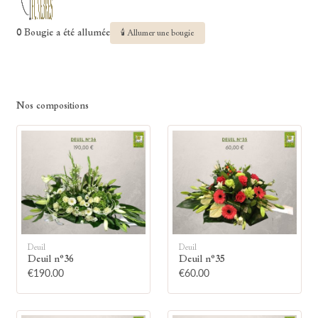
0 Bougie a été allumée
🕯 Allumer une bougie
Nos compositions
Deuil
Deuil
Deuil n°36
Deuil n°35
€190.00
€60.00