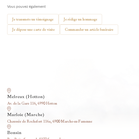
Vous pouvez également
🕯 Allumer ma bougie
Je transmets un témoignage
Je rédige un hommage
Je dépose une carte de visite
Commander un article funéraire
Nos funérariums
Melreux (Hotton)
Av. de la Gare 116, 6990 Hotton
Marloie (Marche)
Chaussée de Rochefort 116a, 6900 Marche-en-Famenne
Bonsin