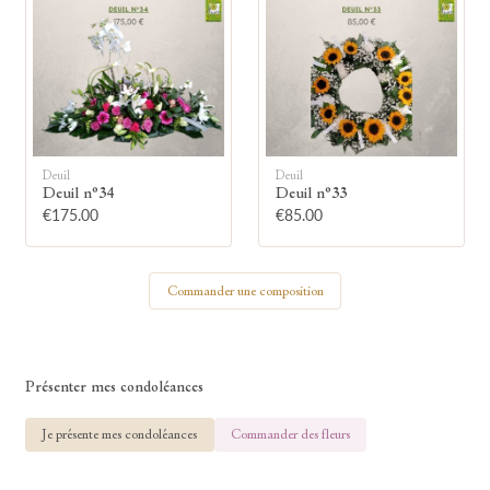
🕯
Allumez une bougie
Montrez votre soutien à la famille en
Deuil
Deuil
allumant symboliquement une bougie.
Deuil n°34
Deuil n°33
€175.00
€85.00
Votre prénom
Commander une composition
Votre nom
Présenter mes condoléances
Je présente mes condoléances
Commander des fleurs