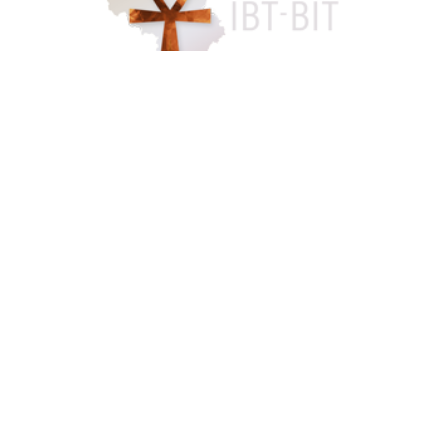
Accès famille
084 46 63 24
info@funerarium-lardau-laffut.be
Cookies
Vie privée