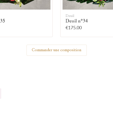
Allumez une bougie
Deuil
°35
Deuil n°34
€175.00
Montrez votre soutien à la famille en allumant
symboliquement une bougie.
Commander une composition
Votre prénom
Votre nom
🕯 Allumer ma bougie