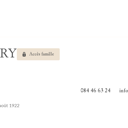
IRY
Accès famille
084 46 63 24
inf
 août 1922