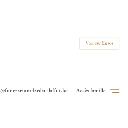
Clos
Voir sur Enaos
o@funerarium-lardau-laffut.be
Accès famille
Ouvri