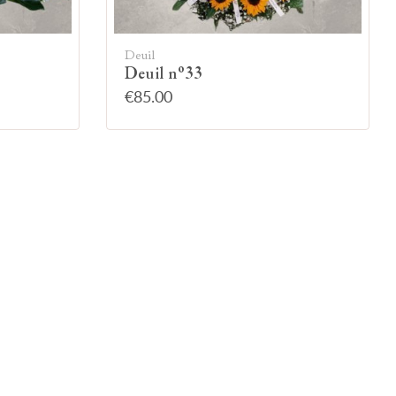
Deuil
Deuil n°33
€85.00