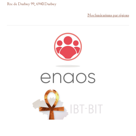
Rte de Durbuy 99, 6940 Durbuy
Nos funérariums par régions