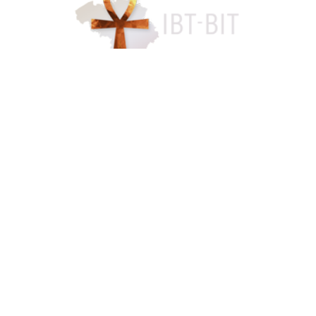
Accès famille
084 46 63 24
info@funerarium-lardau-laffut.be
Cookies