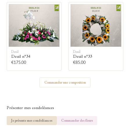
🕯
Allumez une bougie
Montrez votre soutien à la famille en
Deuil
Deuil
allumant symboliquement une bougie.
Deuil n°34
Deuil n°33
€175.00
€85.00
Votre prénom
Commander une composition
Votre nom
Présenter mes condoléances
Je présente mes condoléances
Commander des fleurs