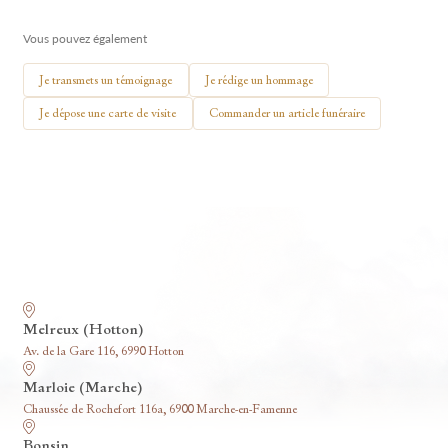
🕯 Allumer ma bougie
Vous pouvez également
Je transmets un témoignage
Je rédige un hommage
Je dépose une carte de visite
Commander un article funéraire
Nos funérariums
Melreux (Hotton)
Av. de la Gare 116, 6990 Hotton
Marloie (Marche)
Chaussée de Rochefort 116a, 6900 Marche-en-Famenne
Bonsin