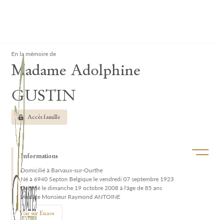
Lardau - Laffut Funérariums
Clos
En la mémoire de
Madame Adolphine
GUSTIN
Accès famille
Ouvrir/f
Informations
Domicilié à Barvaux-sur-Ourthe
Né à 6940 Septon Belgique le vendredi 07 septembre 1923
Décédé le dimanche 19 octobre 2008 à l'âge de 85 ans
Veuf de Monsieur Raymond ANTOINE
Voir sur Enaos