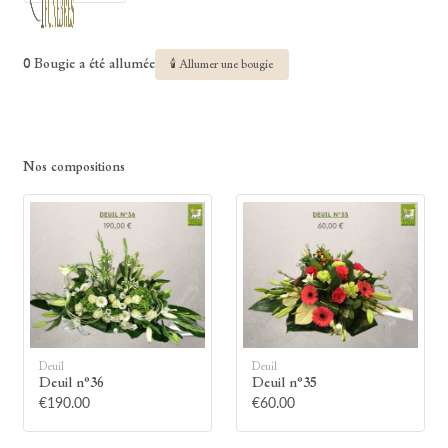
0 Bougie a été allumée
🕯 Allumer une bougie
Nos compositions
Deuil
Deuil
Deuil n°36
Deuil n°35
€190.00
€60.00