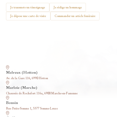
🕯 Allumer ma bougie
Je transmets un témoignage
Je rédige un hommage
Je dépose une carte de visite
Commander un article funéraire
Nos funérariums
Melreux (Hotton)
Av. de la Gare 116, 6990 Hotton
Marloie (Marche)
Chaussée de Rochefort 116a, 6900 Marche-en-Famenne
Bonsin
Rue Petite-Somme 1, 5377 Somme-Leuze