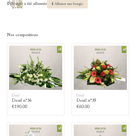
0 Bougie a été allumée
🕯 Allumer une bougie
Nos compositions
Deuil
Deuil
Deuil n°36
Deuil n°35
€190.00
€60.00