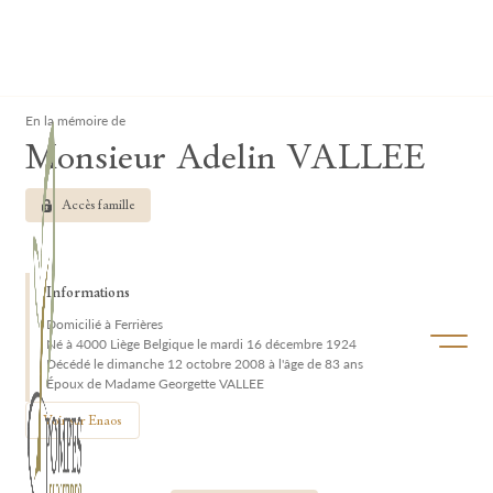
Lardau - Laffut Funérariums
Clos
En la mémoire de
Monsieur Adelin VALLEE
Accès famille
Informations
Domicilié à Ferrières
Ouvrir/f
Né à 4000 Liège Belgique le mardi 16 décembre 1924
Décédé le dimanche 12 octobre 2008 à l'âge de 83 ans
Époux de Madame Georgette VALLEE
Voir sur Enaos