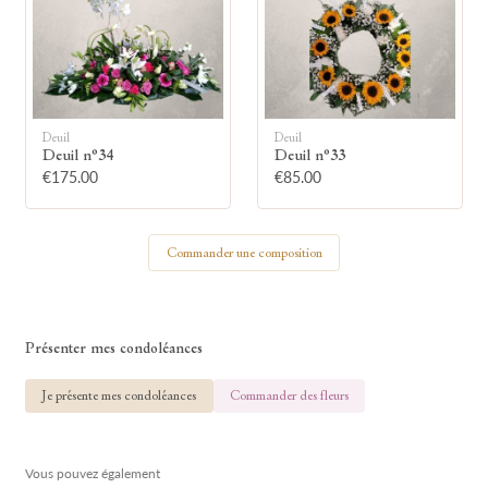
🕯
Allumez une bougie
Deuil
Deuil
Montrez votre soutien à la famille en
Deuil n°34
Deuil n°33
allumant symboliquement une bougie.
€175.00
€85.00
Votre prénom
Commander une composition
Présenter mes condoléances
Votre nom
Je présente mes condoléances
Commander des fleurs
Vous pouvez également