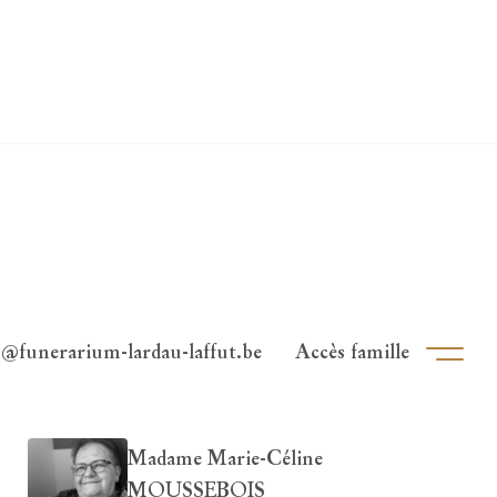
o@funerarium-lardau-laffut.be
Accès famille
Ouvri
Madame Marie-Céline
MOUSSEBOIS