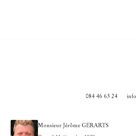
084 46 63 24
inf
Monsieur Jérôme GERARTS