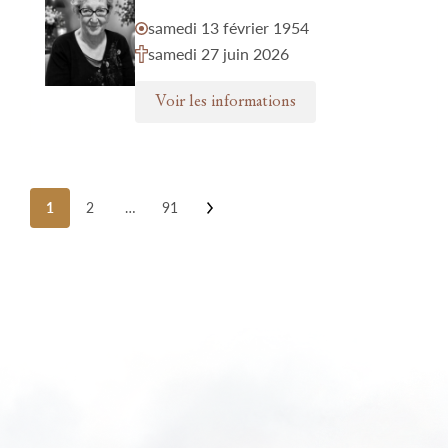
samedi 13 février 1954
samedi 27 juin 2026
Voir les informations
Posts
1
2
…
91
pagination
Nos funérariums