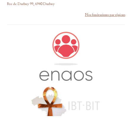
Rte de Durbuy 99, 6940 Durbuy
Nos funérariums par régions