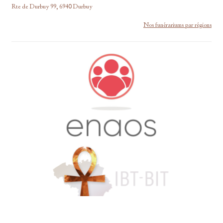
Rte de Durbuy 99, 6940 Durbuy
Nos funérariums par régions