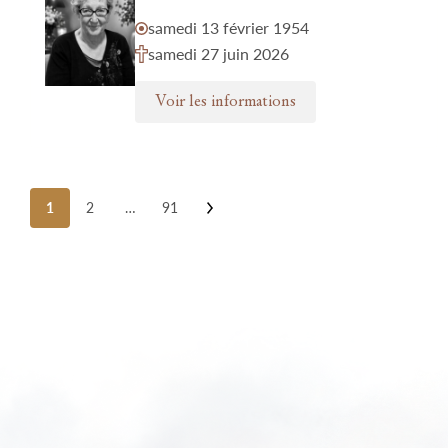
samedi 13 février 1954
samedi 27 juin 2026
Voir les informations
Posts
1
2
…
91
pagination
Nos funérariums