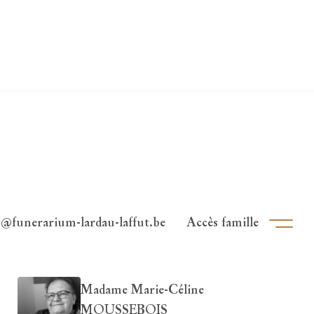
o@funerarium-lardau-laffut.be
Accès famille
Ouvri
Madame Marie-Céline
MOUSSEBOIS