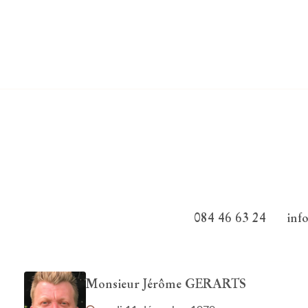
084 46 63 24
inf
Monsieur Jérôme GERARTS