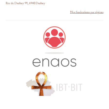
Rte de Durbuy 99, 6940 Durbuy
Nos funérariums par régions