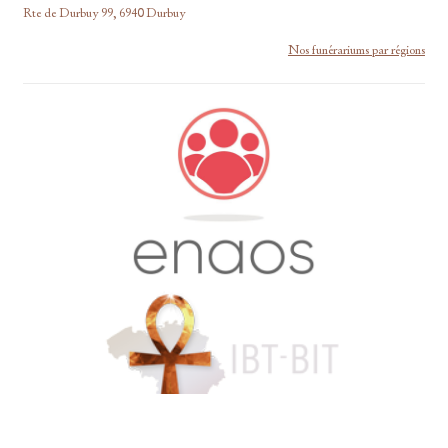
Rte de Durbuy 99, 6940 Durbuy
Nos funérariums par régions