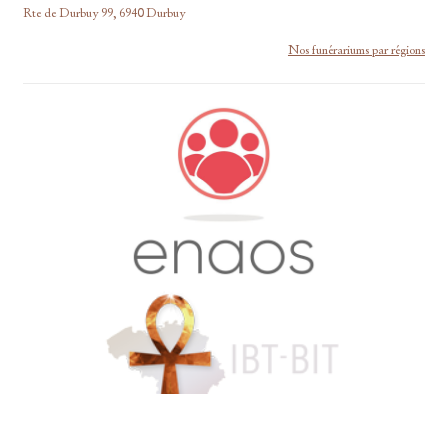
Rte de Durbuy 99, 6940 Durbuy
Nos funérariums par régions