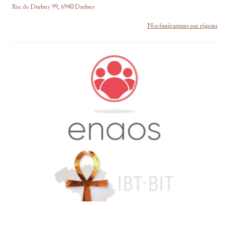
Rte de Durbuy 99, 6940 Durbuy
Nos funérariums par régions