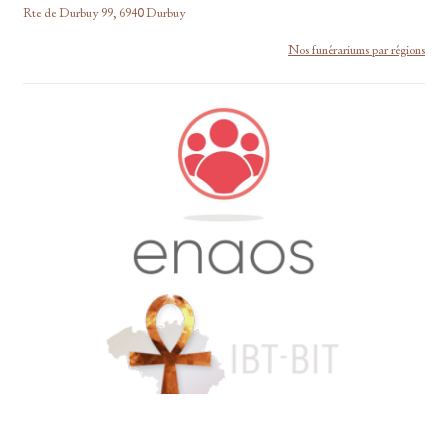
Rte de Durbuy 99, 6940 Durbuy
Nos funérariums par régions