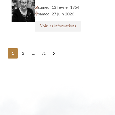
samedi 13 février 1954
samedi 27 juin 2026
Voir les informations
Posts
1
2
…
91
pagination
Nos funérariums