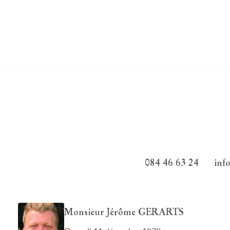
084 46 63 24
inf
Monsieur Jérôme GERARTS