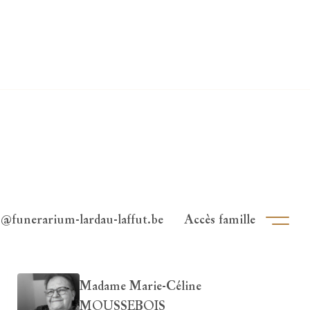
o@funerarium-lardau-laffut.be
Accès famille
Ouvri
Madame Marie-Céline
MOUSSEBOIS