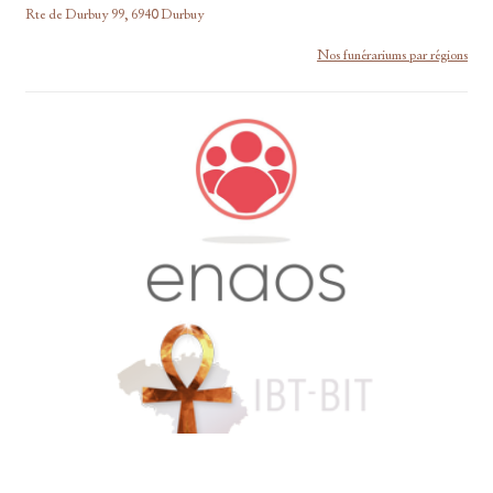
Rte de Durbuy 99, 6940 Durbuy
Nos funérariums par régions