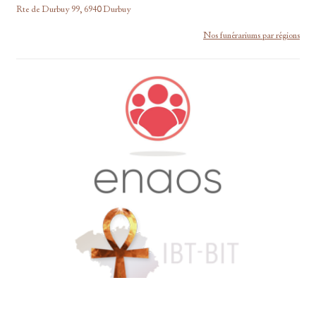
Rte de Durbuy 99, 6940 Durbuy
Nos funérariums par régions