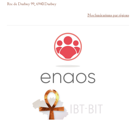
Rte de Durbuy 99, 6940 Durbuy
Nos funérariums par régions