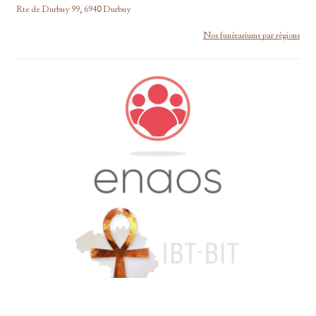
Rte de Durbuy 99, 6940 Durbuy
Nos funérariums par régions