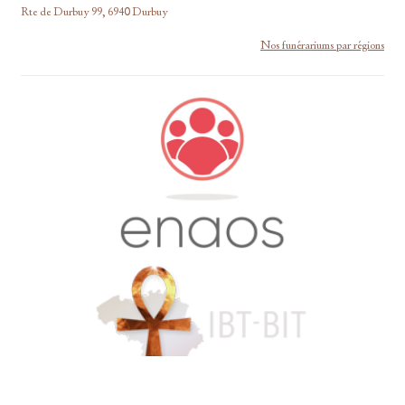
Rte de Durbuy 99, 6940 Durbuy
Nos funérariums par régions